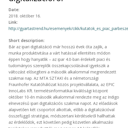
Date:
2018. október 16.
Link:
http://gyartastrend.hu/esemenyek/cikk/kutatok_es_piac_parbesze
Short description:
Bár az ipari digitalizáció már hosszú évek óta zajlik, a
munka produktivitása a várt hatással ellentétes módon
éppen hogy hanyatlik – az ipar 4.0-ban érdekelt piaci és
tudományos szereplők összekapcsolásával igyekszik a
változást elősegíteni a második alkalommal megrendezett
szakmai nap. Az MTA SZTAKI és a németországi
Fraunhofer Kutatóhálózat közös projektvállalata, az EPIC
InnoLabs Kft. termelésinformatikai kiválósági központ
október 10-én második alkalommal rendezte meg az Indigo
elnevezésű ipari digitalizációs szakmai napot. Az előadások
alapvetően két csoportot alkottak, előbb a digitalizációval
összefüggő stratégiai, módszertani kérdésekről hallhattak
az érdeklődök, ezt követően pedig közvetlen alkalmazási