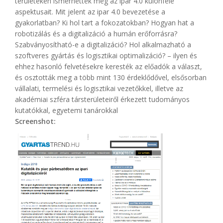
területeken ismerhették meg az ipar 4.0 különféle
aspektusait. Mit jelent az ipar 4.0 bevezetése a
gyakorlatban? Ki hol tart a fokozatokban? Hogyan hat a
robotizálás és a digitalizáció a humán erőforrásra?
Szabványosítható-e a digitalizáció? Hol alkalmazható a
szoftveres gyártás és logisztikai optimalizáció? – ilyen és
ehhez hasonló felvetésekre keresték az előadók a választ,
és osztották meg a több mint 130 érdeklődővel, elsősorban
vállalati, termelési és logisztikai vezetőkkel, illetve az
akadémiai szféra társterületeiről érkezett tudományos
kutatókkal, egyetemi tanárokkal
Screenshot: