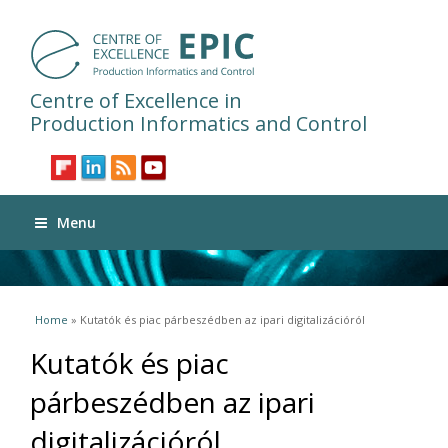
Centre of Excellence in
Production Informatics and Control
Menu
You are here
Home
» Kutatók és piac párbeszédben az ipari digitalizációról
Kutatók és piac
párbeszédben az ipari
digitalizációról