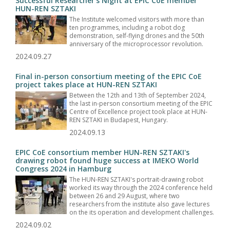
Successful Researcher's Night at EPIC CoE member
HUN-REN SZTAKI
The Institute welcomed visitors with more than
ten programmes, including a robot dog
demonstration, self-flying drones and the 50th
anniversary of the microprocessor revolution.
2024.09.27
Final in-person consortium meeting of the EPIC CoE
project takes place at HUN-REN SZTAKI
Between the 12th and 13th of September 2024,
the last in-person consortium meeting of the EPIC
Centre of Excellence project took place at HUN-
REN SZTAKI in Budapest, Hungary.
2024.09.13
EPIC CoE consortium member HUN-REN SZTAKI's
drawing robot found huge success at IMEKO World
Congress 2024 in Hamburg
The HUN-REN SZTAKI's portrait-drawing robot
worked its way through the 2024 conference held
between 26 and 29 August, where two
researchers from the institute also gave lectures
on the its operation and development challenges.
2024.09.02