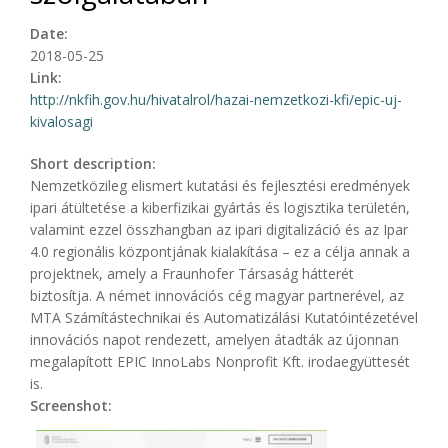
Date:
2018-05-25
Link:
http://nkfih.gov.hu/hivatalrol/hazai-nemzetkozi-kfi/epic-uj-
kivalosagi
Short description:
Nemzetközileg elismert kutatási és fejlesztési eredmények
ipari átültetése a kiberfizikai gyártás és logisztika területén,
valamint ezzel összhangban az ipari digitalizáció és az Ipar
4.0 regionális központjának kialakítása – ez a célja annak a
projektnek, amely a Fraunhofer Társaság hátterét
biztosítja. A német innovációs cég magyar partnerével, az
MTA Számítástechnikai és Automatizálási Kutatóintézetével
innovációs napot rendezett, amelyen átadták az újonnan
megalapított EPIC InnoLabs Nonprofit Kft. irodaegyüttesét
is.
Screenshot: