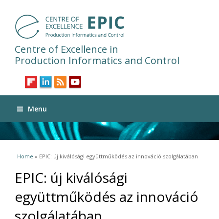
Centre of Excellence in
Production Informatics and Control
Menu
You are here
Home
» EPIC: új kiválósági együttműködés az innováció szolgálatában
EPIC: új kiválósági
együttműködés az innováció
szolgálatában