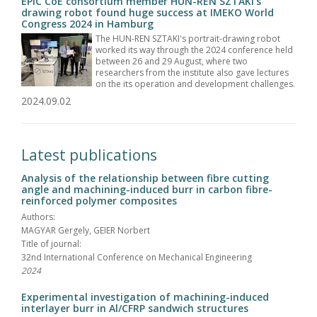
EPIC CoE consortium member HUN-REN SZTAKI's
drawing robot found huge success at IMEKO World
Congress 2024 in Hamburg
The HUN-REN SZTAKI's portrait-drawing robot
worked its way through the 2024 conference held
between 26 and 29 August, where two
researchers from the institute also gave lectures
on the its operation and development challenges.
2024.09.02
Latest publications
Analysis of the relationship between fibre cutting
angle and machining-induced burr in carbon fibre-
reinforced polymer composites
Authors:
MAGYAR Gergely, GEIER Norbert
Title of journal:
32nd International Conference on Mechanical Engineering
2024
Experimental investigation of machining-induced
interlayer burr in Al/CFRP sandwich structures